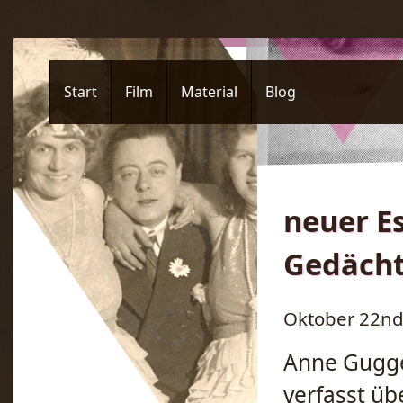
Start
Film
Material
Blog
neuer E
Gedächt
Oktober 22nd,
Anne Gugge
verfasst üb