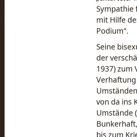
Sympathie f
mit Hilfe d
Podium“.
Seine bisex
der versch
1937) zum 
Verhaftung 
Umständen) 
von da ins 
Umstände (l
Bunkerhaft
bis zum Kr