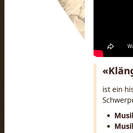
«Klän
ist ein 
Schwerp
Musi
Musi