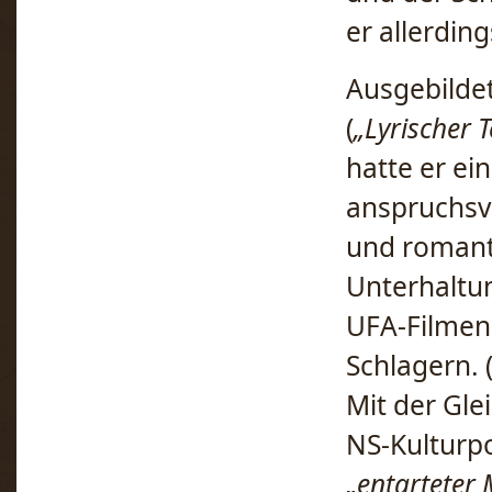
er allerdin
Ausgebilde
(
„Lyrischer 
hatte er ei
anspruchsv
und romanti
Unterhaltu
UFA-Filmen
Schlagern. 
Mit der Gle
NS-Kulturpo
„entarteter 