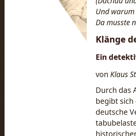
(Dachau und
Und warum w
Da musste n
Klänge d
Ein detekt
von
Klaus S
Durch das 
begibt sich
deutsche V
tabubelaste
historische