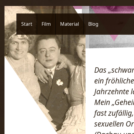
Start
Film
Material
Blog
Das „schwar
ein fröhlich
Jahrzehnte l
Mein „Geheim
fast zufälli
sexuellen Or