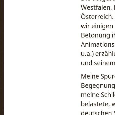
Westfalen, 
Österreich.
wir einigen
Betonung ih
Animations
u.a.) erzä
und seinem
Meine Spur
Begegnunge
meine Schi
belastete, 
deutschen 