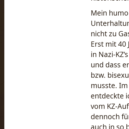
Mein humorv
Unterhaltu
nicht zu Ga
Erst mit 40
in Nazi-KZ
und dass e
bzw. bisexu
musste. Im
entdeckte i
vom KZ-Aufe
dennoch für
auch in so 