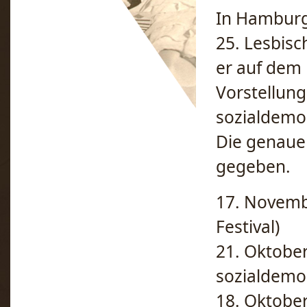
In Hamburg
25. Lesbisc
er auf dem 
Vorstellun
sozialdemok
Die genaue
gegeben.
17. Novemb
Festival)
21. Oktobe
sozialdemok
18. Oktober